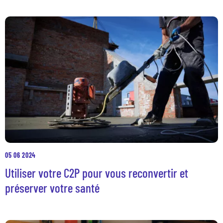
Nos dispositifs
Entreprises et organismes de formation
Les métiers qui recrutent
Qui sommes-nous ?
Actualités
Blog
Contacts en région
05 06 2024
Utiliser votre C2P pour vous reconvertir et
préserver votre santé