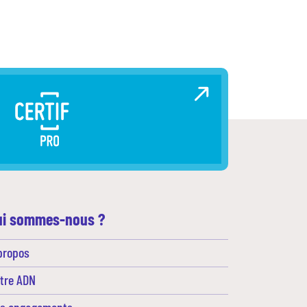
Actualités
Blog
Contacts en région
ui sommes-nous ?
propos
tre ADN
s engagements