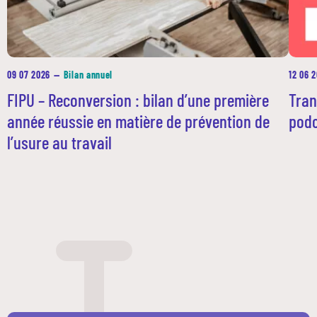
09 07 2026
—
Bilan annuel
12 06 
FIPU – Reconversion : bilan d’une première
Tran
année réussie en matière de prévention de
podc
l’usure au travail