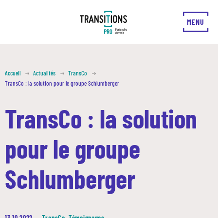
FERMER
MENU
Accueil
Actualités
TransCo
TransCo : la solution pour le groupe Schlumberger
TransCo : la solution
pour le groupe
Schlumberger
13 10 2022
—
TransCo
,
Témoignages