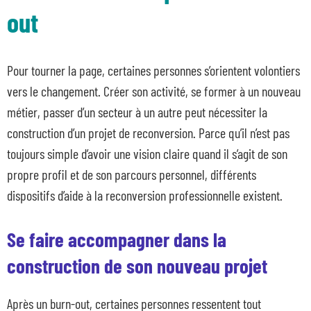
out
Nos dispositifs
Pour tourner la page, certaines personnes s’orientent volontiers
Entreprises et organismes de formation
vers le changement. Créer son activité, se former à un nouveau
Les métiers qui recrutent
métier, passer d’un secteur à un autre peut nécessiter la
Qui sommes-nous ?
construction d’un projet de reconversion. Parce qu’il n’est pas
Actualités
toujours simple d’avoir une vision claire quand il s’agit de son
Blog
propre profil et de son parcours personnel, différents
Contacts en région
dispositifs d’aide à la reconversion professionnelle existent.
Se faire accompagner dans la
construction de son nouveau projet
Après un burn-out, certaines personnes ressentent tout