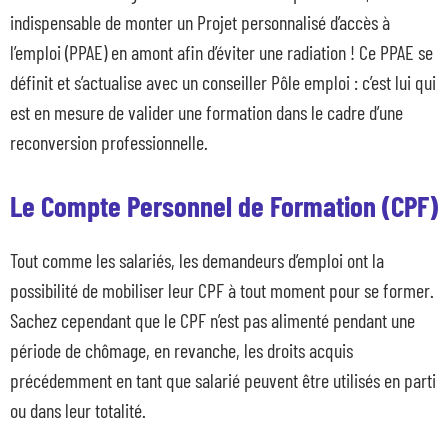
indispensable de monter un Projet personnalisé d’accès à
l’emploi (PPAE) en amont afin d’éviter une radiation ! Ce PPAE se
Nos dispositifs
définit et s’actualise avec un conseiller Pôle emploi : c’est lui qui
Entreprises et organismes de formation
est en mesure de valider une formation dans le cadre d’une
Les métiers qui recrutent
reconversion professionnelle.
Qui sommes-nous ?
Actualités
Le Compte Personnel de Formation (CPF)
Blog
Contacts en région
Tout comme les salariés, les demandeurs d’emploi ont la
possibilité de mobiliser leur CPF à tout moment pour se former.
Sachez cependant que le CPF n’est pas alimenté pendant une
période de chômage, en revanche, les droits acquis
précédemment en tant que salarié peuvent être utilisés en parti
ou dans leur totalité.