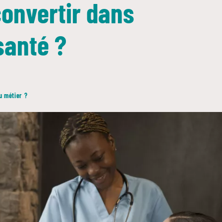
onvertir dans
santé ?
u métier ?