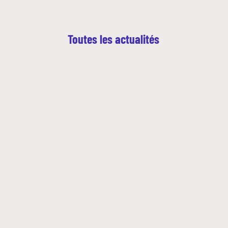
Nos dispositifs
Entreprises et organismes de formation
Les métiers qui recrutent
Toutes les actualités
Qui sommes-nous ?
Actualités
Blog
Contacts en région