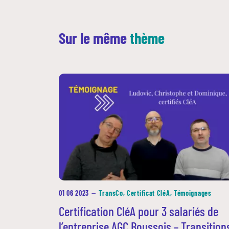
Sur le même
thème
01 06 2023
—
TransCo, Certificat CléA, Témoignages
Certification CléA pour 3 salariés de
l’entreprise AGC Boussois – Transition