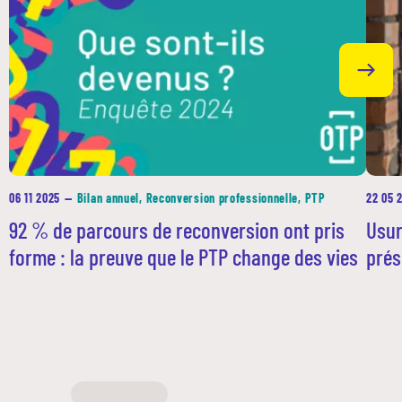
Contacts en région
06 11 2025
—
Bilan annuel, Reconversion professionnelle, PTP
22 05 
92 % de parcours de reconversion ont pris
Usur
forme : la preuve que le PTP change des vies
prés