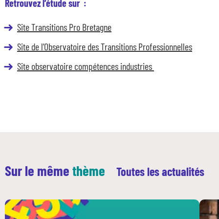
Retrouvez l’étude sur :
Site Transitions Pro Bretagne
Site de l’Observatoire des Transitions Professionnelles
Site observatoire compétences industries
Nos dispositifs
Entreprises et organismes de formation
Les métiers qui recrutent
Sur le même
thème
Toutes les actualités
Qui sommes-nous ?
Actualités
Blog