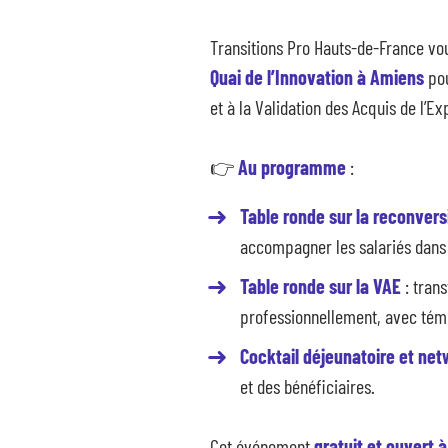
Transitions Pro Hauts-de-France v
Quai de l’Innovation à Amiens
pou
et à la Validation des Acquis de l’Ex
👉
Au programme
:
Table ronde sur la reconvers
accompagner les salariés dans l
Table ronde sur la VAE
: tran
professionnellement, avec témo
Cocktail déjeunatoire et ne
et des bénéficiaires.
Cet événement
gratuit et ouvert 