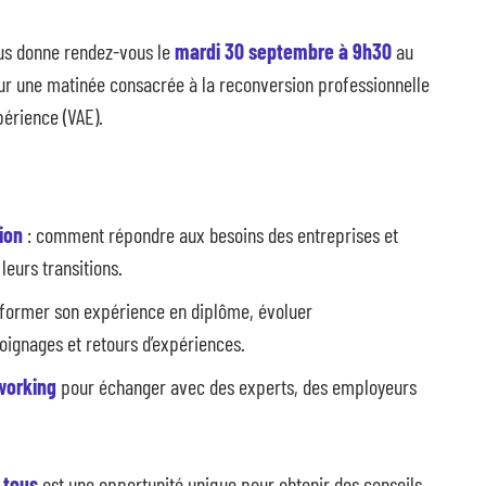
ous donne rendez-vous le
mardi 30 septembre à 9h30
au
r une matinée consacrée à la reconversion professionnelle
périence (VAE).
ion
: comment répondre aux besoins des entreprises et
eurs transitions.
sformer son expérience en diplôme, évoluer
ignages et retours d’expériences.
tworking
pour échanger avec des experts, des employeurs
à tous
est une opportunité unique pour obtenir des conseils