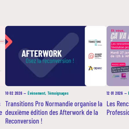
10 02 2026
—
Événement, Témoignages
12 01 2026
—
s
Transitions Pro Normandie organise la
Les Renc
e
deuxième édition des Afterwork de la
Professi
Reconversion !