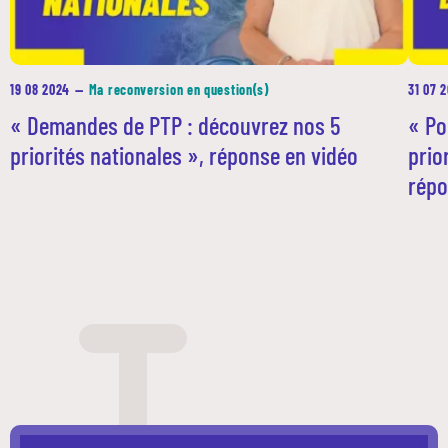
19 08 2024
—
Ma reconversion en question(s)
31 07 
« Demandes de PTP : découvrez nos 5
« Po
priorités nationales », réponse en vidéo
prio
répo
Nos dispositifs
Entreprises et organismes de formation
Les métiers qui recrutent
Qui sommes-nous ?
Actualités
Blog
Contacts en région